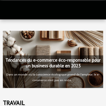
Tendances du e-commerce éco-responsable pour
Previous
Next
un business durable en 2023
Dans un monde où la conscience écologique prend de l'ampleur, le e-
commerce n'est pas en reste....
TRAVAIL