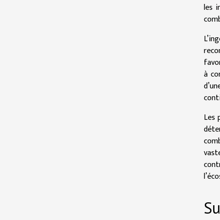
les 
comb
L’in
reco
favo
à co
d’un
cont
Les 
déte
comb
vast
cont
l’éc
Su