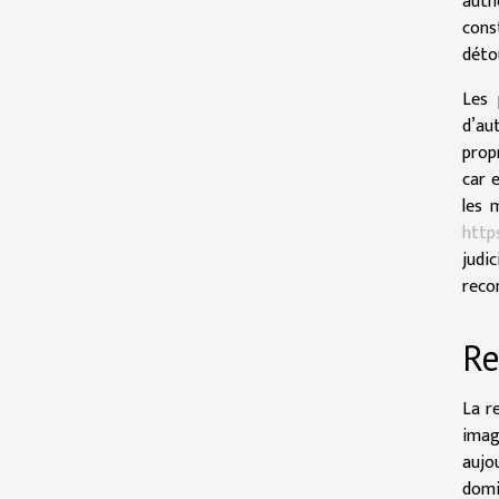
auth
cons
déto
Les 
d’aut
prop
car 
les 
http
judi
reco
Re
La r
imag
aujo
domi