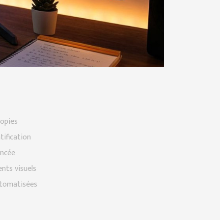
opies
tification
ancée
nts visuels
automatisées