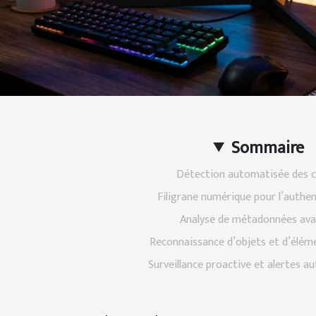
Sommaire
Détection automatisée des c
Filigrane numérique pour l’authen
Analyse de métadonnées av
Reconnaissance d’objets et d’éléme
Surveillance proactive et alertes 