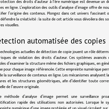
rotection des droits d’auteur à l’ère numérique est devenue un dé
es en ligne. L’exploration des outils d’analyse d’image offre de nou
tifier l’origine des contenus. Plongez dans cet univers fascinant où
défendre la créativité : la suite de cet article vous dévoilera des 
s visuelles.
tection automatisée des copies
technologies actuelles de détection de copie jouent un rôle déterm
risques de violation des droits d’auteur. Ces systèmes avancés
bles d’examiner la structure même des fichiers graphiques, en gén
ue pour chaque image référencée. Cette empreinte numérique perm
de la surveillance de contenus en ligne. Les mécanismes analysent la 
ures et les structures géométriques, afin d’identifier toute corr
elle de l’œuvre originale.
e méthode d’analyse d’image permet une surveillance proac
entification rapide des utilisations non autorisées. Lorsque le s
preinte numérique d’une image protégée et un visuel circulant sur 