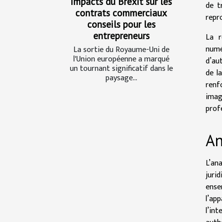
Impacts du Brexit sur les
de t
contrats commerciaux
repr
conseils pour les
entrepreneurs
La r
numé
La sortie du Royaume-Uni de
l'Union européenne a marqué
d’aut
un tournant significatif dans le
de l
paysage...
renf
imag
prof
An
L’an
juri
ense
l’ap
l’in