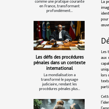
comme une pratique courante
La p
en France, transformant
imag
profondément...
iden
pour 
œuvre
Dé
Les 
Les défis des procédures
aux 
pénales dans un contexte
capa
international
uniq
La mondialisation a
lors 
transformé le paysage
text
judiciaire, rendant les
parti
procédures pénales plus...
Cett
l’id
l’em