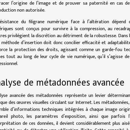
racer l’origine de l’image et de prouver sa paternité en cas de l
oduction non autorisée.
ésistance du filigrane numérique face à l’altération dépend 
riques sont conçus pour survivre à la compression, au recadra
res privilégient la discrétion au détriment de la robustesse. Dans l
a méthode d’insertion doit donc concilier efficacité et adaptabilité
orce la protection des droits, agissant comme un garde-fou tech
es tout au long de leur cycle de vie numérique, qu’il s’agisse de
essionnel.
alyse de métadonnées avancée
alyse avancée des métadonnées représente un levier déterminant
dique des œuvres visuelles circulant sur Internet. Les métadonnées, 
mble d’informations techniques intégrées à chaque image origina
pareil photo, les paramètres d’exposition, ainsi que parfois
terprétation de ces données, il devient considérablement plus aisé 