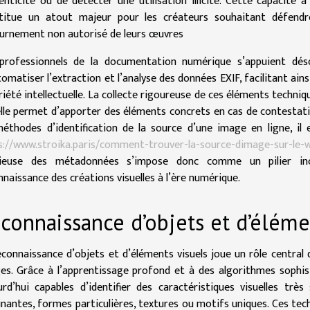
enticité ou de détecter une utilisation illicite. Cette capacité à
titue un atout majeur pour les créateurs souhaitant défendr
urnement non autorisé de leurs œuvres
professionnels de la documentation numérique s’appuient dés
omatiser l’extraction et l’analyse des données EXIF, facilitant ainsi
riété intellectuelle. La collecte rigoureuse de ces éléments techniq
elle permet d’apporter des éléments concrets en cas de contestati
méthodes d’identification de la source d’une image en ligne, i
s://www.stroika.paris/comment-trouver-la-source-dimage-sur-le-w
cieuse des métadonnées s’impose donc comme un pilier inco
nnaissance des créations visuelles à l’ère numérique.
connaissance d’objets et d’éléme
econnaissance d’objets et d’éléments visuels joue un rôle central 
es. Grâce à l’apprentissage profond et à des algorithmes sophis
urd’hui capables d’identifier des caractéristiques visuelles très
nantes, formes particulières, textures ou motifs uniques. Ces t