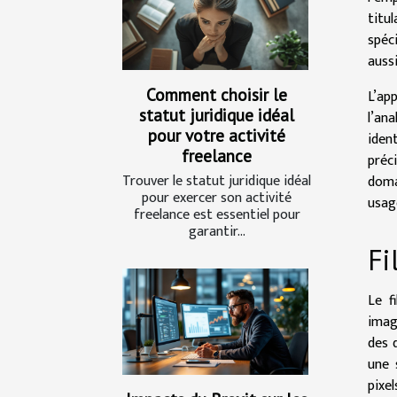
titu
spéci
auss
Comment choisir le
L’ap
statut juridique idéal
l’an
pour votre activité
iden
freelance
préc
Trouver le statut juridique idéal
doma
pour exercer son activité
usag
freelance est essentiel pour
garantir...
Fi
Le f
imag
des 
une 
pixel