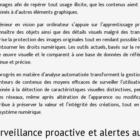
images afin de repérer tout usage illicite, que les contenus aient
inés à d’autres éléments graphiques.
génieur en vision par ordinateur s’appuie sur l’apprentissage 
nnaître des objets ainsi que des détails visuels malgré des tran
rise la protection des images originales tout en rendant possible 
ntourner les droits numériques. Les outils actuels, basés sur la 
e œuvre visuelle et le comparent à une base de données de référ
inue et précise.
progrès en matière d’analyse automatisée transforment la gestion 
nteurs de contenus des moyens efficaces de surveiller l’utilisat
inée à la détection de caractéristiques visuelles distinctives,
es réseaux, même après altération de l’apparence ou modific
ribue à préserver la valeur et l’intégrité des créations, tout en
osystème numérique.
rveillance proactive et alertes 