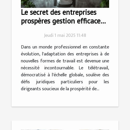
Le secret des entreprises
prospères gestion efficace
du droit du travail en
Jeudi 1 mai 2025 11:48
contexte de télétravail
Dans un monde professionnel en constante
évolution, l'adaptation des entreprises à de
nouvelles formes de travail est devenue une
nécessité incontournable. Le télétravail,
démocratisé à l'échelle globale, soulève des
défis juridiques particuliers pour les
dirigeants soucieux de la prospérité de...