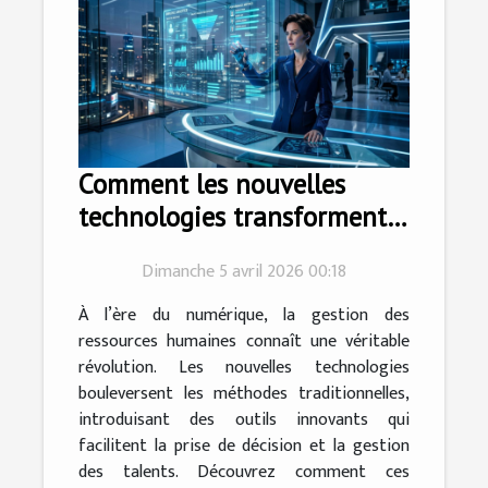
Comment les nouvelles
technologies transforment-
elles la gestion des
Dimanche 5 avril 2026 00:18
ressources humaines ?
À l’ère du numérique, la gestion des
ressources humaines connaît une véritable
révolution. Les nouvelles technologies
bouleversent les méthodes traditionnelles,
introduisant des outils innovants qui
facilitent la prise de décision et la gestion
des talents. Découvrez comment ces