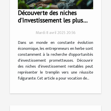
Découverte des niches
d'investissement les plus
rentables pour les
Mardi 8 avril 2025 20:56
entrepreneurs en herbe
Dans un monde en constante évolution
économique, les entrepreneurs en herbe sont
constamment à la recherche d'opportunités
d'investissement prometteuses. Découvrir
des niches d'investissement rentables peut
représenter le tremplin vers une réussite
fulgurante. Cet article a pour vocation de...