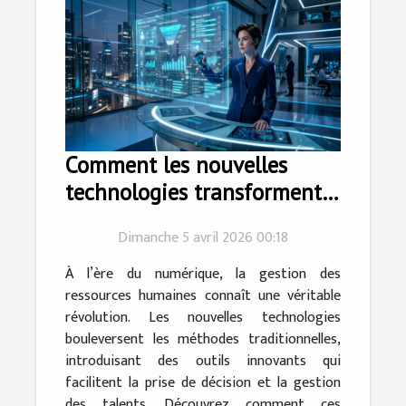
Comment les nouvelles
technologies transforment-
elles la gestion des
Dimanche 5 avril 2026 00:18
ressources humaines ?
À l’ère du numérique, la gestion des
ressources humaines connaît une véritable
révolution. Les nouvelles technologies
bouleversent les méthodes traditionnelles,
introduisant des outils innovants qui
facilitent la prise de décision et la gestion
des talents. Découvrez comment ces