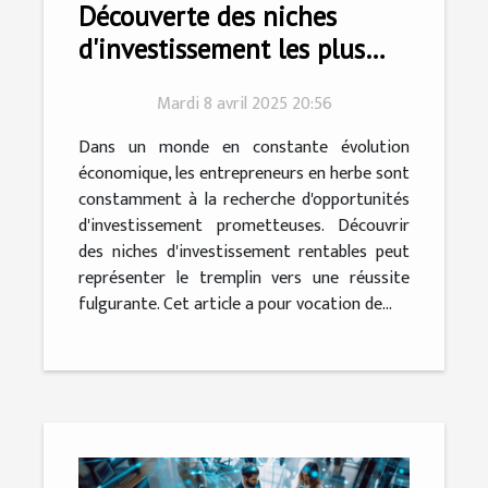
Découverte des niches
d'investissement les plus
rentables pour les
Mardi 8 avril 2025 20:56
entrepreneurs en herbe
Dans un monde en constante évolution
économique, les entrepreneurs en herbe sont
constamment à la recherche d'opportunités
d'investissement prometteuses. Découvrir
des niches d'investissement rentables peut
représenter le tremplin vers une réussite
fulgurante. Cet article a pour vocation de...