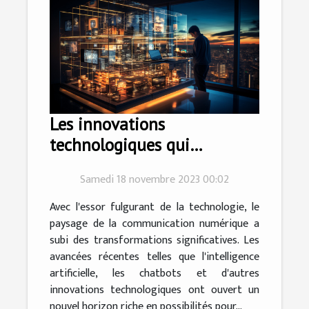
Les innovations
technologiques qui
transforment la
Samedi 18 novembre 2023 00:02
communication digitale
Avec l'essor fulgurant de la technologie, le
paysage de la communication numérique a
subi des transformations significatives. Les
avancées récentes telles que l'intelligence
artificielle, les chatbots et d'autres
innovations technologiques ont ouvert un
nouvel horizon riche en possibilités pour...