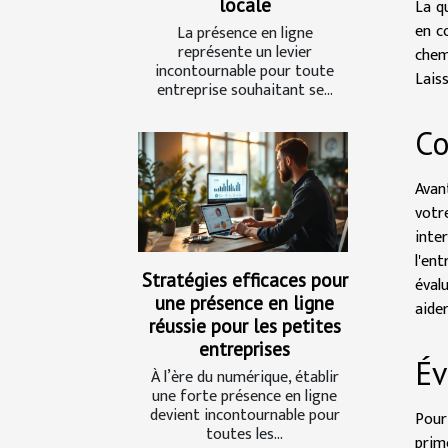
locale
La q
en c
La présence en ligne
représente un levier
chem
incontournable pour toute
Laiss
entreprise souhaitant se...
Co
Avan
votr
inte
l'en
Stratégies efficaces pour
éval
une présence en ligne
aider
réussie pour les petites
entreprises
Év
À l’ère du numérique, établir
une forte présence en ligne
devient incontournable pour
Pour
toutes les...
prim