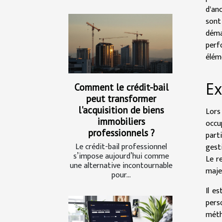
d'anc
son
déma
perf
élém
Ex
Comment le crédit-bail
peut transformer
l'acquisition de biens
Lors
immobiliers
occu
professionnels ?
part
Le crédit-bail professionnel
gest
s’impose aujourd’hui comme
Le r
une alternative incontournable
maje
pour...
Il e
pers
méth