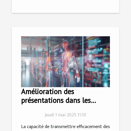
Amélioration des
présentations dans les
sciences de la santé grâce à
Jeudi 1 mai 2025 11:10
la conception visuelle
La capacité de transmettre efficacement des